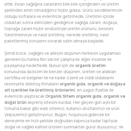
ettik. İnsan sağlığına zararlarını bile bile içeriğinden ve üretim
şeklinden emin olmadığımız hiçbir gıdayı, ürünü sevdiklerimizin
olduğu sofralara ve evlerimize getirmedik. Üretimin içinde
olduktan sonra elimizden geldiğince sağlığa zararlı, doğaya,
toprağa zararlı hiçbir endüstriyel üretim ürününü, besinini
tüketmemeye ve nasıl üretilmiş, nerede üretilmiş, nasıl
paketlenmiş sorularını sorarak satın almaya başladık.
Şimdi bizce, sağlığını ve ailesini düşünen herkesin uygulaması
gereken bu harika fikri sıkı bir çalışma ile diğer insanlar ile
paylaşmayı hedefledik. Bunun için de
organik üretim
konusunda da bizim ile benzer düşünen, üreten ve aldıkları
sertifika ve belgeler ile ne kadar özenli ve ciddi olduklarını
resmiyete dökmüş firmaların
organik gıda
,
organik ve doğaya
ait içerikler ile üretilmiş ürünlerini
, en uygun fiyatlar ile
evlerinize ulaştıracak
Organik Sitem
organik gıda
,
organik ve
doğal ürün
alışveriş sitesini kurduk. Her geçen gün aynı bir
tohuma bakar gibi web sitemizi, kullanıcı dostlarımızı ve ürün
yelpazemizi geliştiriyoruz. Bugün, hoşunuza gidecek bir
deneyimle en hızlı şekilde doğrudan kapınıza kadar taptaze,
doğal ve sağlıklı kaliteli ürünleri sunmaktan gurur duyuyoruz. Ve