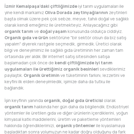
İzmir Kemalpaşa’daki çiftliğimizde
iyi tarım uygulamaları ile
yine kendi markamız
Oliva Dorada zeytinyağlarının
zeytinleri
başta olmak üzere pek çok sebze, meyve, tahılı doğal ve sağlıklı
olarak kendi emeğimiz ile üretmekteyiz. Anlayacağınız gibi
organik tarım
ve
doğal yaşam
konusunda oldukça ciddiyiz.
Organik gıda ve ürün
sektörüne "bir sektör olsun da biz satış
yapalım" diyerek rastgele seçmedik, girmedik. Üretici olarak
bilgi ve deneyimimiz ile sağlıklı gıda üretiminin her zaman tam
ortasında yer aldık. Bir internet satış sitesinden satışa
başlamadan çok önce de
kendi çiftliğimizde iyi tarım
uygulamaları ile ürettiğimiz organik besinleri
sevdiklerimiz
paylaştık.
Organik üretimin
ve tüketiminin farkını, lezzetini ve
keyfini ilk elden deneyimledik, işimize daha da tutku ile
bağlandık.
İşin keyfinin yanında
organik, doğal gıda üreticisi
olarak
organik tarım
hakkında her gün daha da bilgilendik. Endüstriyel
yöntemler ile üretilen gıda ve diğer ürünlerin içerdiklerini, yoğun
kimyasal katkı maddelerini, üretim ve paketleme yöntemleri
hakkında öğrendiklerimizi,
organik yöntemler
ile kıyaslamaya
başladıktan sonra yolumuzun ne kadar doğru olduğunu da fark