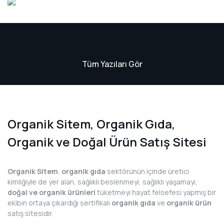
Tüm Yazıları Gör
Organik Sitem, Organik Gıda,
Organik ve Doğal Ürün Satış Sitesi
Organik Sitem
,
organik gıda
sektörünün içinde üretici
kimliğiyle de yer alan, sağlıklı beslenmeyi, sağlıklı yaşamayı,
doğal ve organik ürünleri
tüketmeyi hayat felsefesi yapmış bir
ekibin ortaya çıkardığı sertifikalı
organik gıda
ve
organik ürün
satış sitesidir.