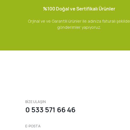
%100 Doğal ve Sertifikalı Ürünler
Orjinal ve ve Garantili ürünler ile adınıza faturalı şekilde
gönderimler yapıyoruz.
BİZE ULAŞIN
0 533 571 66 46
E-POSTA