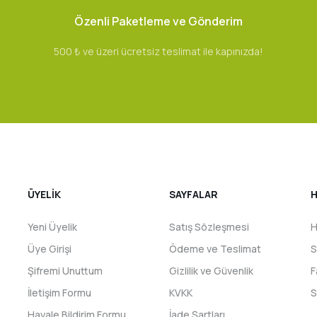
Özenli Paketleme ve Gönderim
500 ₺ ve üzeri ücretsiz teslimat ile kapınızda!
ÜYELİK
SAYFALAR
H
Yeni Üyelik
Satış Sözleşmesi
H
Üye Girişi
Ödeme ve Teslimat
S
Şifremi Unuttum
Gizlilik ve Güvenlik
F
İletişim Formu
KVKK
S
Havale Bildirim Formu
İade Şartları