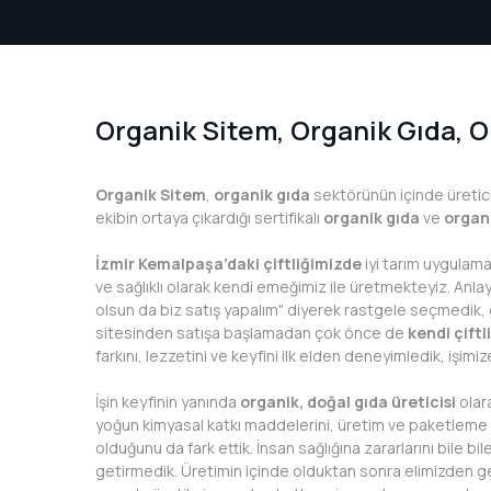
GRANJA DORADA
Granja D
Granja Dorada Enginar Kalbi 720 g
299,9
399,99 TL
Organik Sitem, Organik Gıda, O
Organik Sitem
,
organik gıda
sektörünün içinde üretici 
ekibin ortaya çıkardığı sertifikalı
organik gıda
ve
organ
İzmir Kemalpaşa’daki çiftliğimizde
iyi tarım uygulama
ve sağlıklı olarak kendi emeğimiz ile üretmekteyiz. Anla
olsun da biz satış yapalım" diyerek rastgele seçmedik, gi
sitesinden satışa başlamadan çok önce de
kendi çiftl
farkını, lezzetini ve keyfini ilk elden deneyimledik, işimi
İşin keyfinin yanında
organik, doğal gıda üreticisi
olar
yoğun kimyasal katkı maddelerini, üretim ve paketleme 
olduğunu da fark ettik. İnsan sağlığına zararlarını bile 
getirmedik. Üretimin içinde olduktan sonra elimizden gel