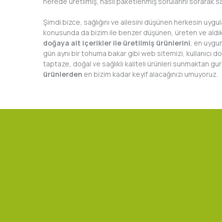
nerede üretilmiş, nasıl paketlenmiş sorularını sorarak s
Şimdi bizce, sağlığını ve ailesini düşünen herkesin uygula
konusunda da bizim ile benzer düşünen, üreten ve aldıkla
doğaya ait içerikler ile üretilmiş ürünlerini
, en uygun
gün aynı bir tohuma bakar gibi web sitemizi, kullanıcı d
taptaze, doğal ve sağlıklı kaliteli ürünleri sunmaktan g
ürünlerden
en bizim kadar keyif alacağınızı umuyoruz.