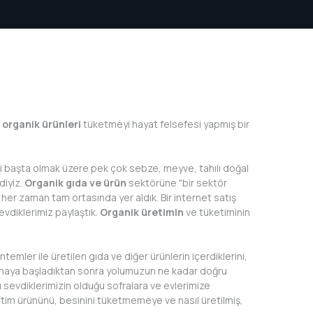
0 g
 organik ürünleri
tüketmeyi hayat felsefesi yapmış bir
i başta olmak üzere pek çok sebze, meyve, tahılı doğal
iyiz.
Organik gıda ve ürün
sektörüne "bir sektör
 her zaman tam ortasında yer aldık. Bir internet satış
vdiklerimiz paylaştık.
Organik üretimin
ve tüketiminin
emler ile üretilen gıda ve diğer ürünlerin içerdiklerini,
amaya başladıktan sonra yolumuzun ne kadar doğru
nü sevdiklerimizin olduğu sofralara ve evlerimize
retim ürününü, besinini tüketmemeye ve nasıl üretilmiş,