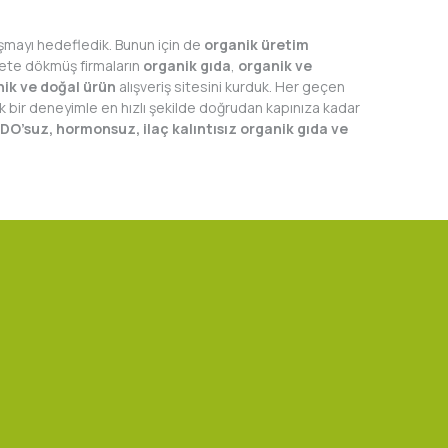
laşmayı hedefledik. Bunun için de
organik üretim
iyete dökmüş firmaların
organik gıda
,
organik ve
nik ve doğal ürün
alışveriş sitesini kurduk. Her geçen
ek bir deneyimle en hızlı şekilde doğrudan kapınıza kadar
 GDO’suz, hormonsuz, ilaç kalıntısız organik gıda ve