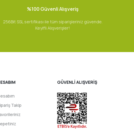
%100 Güvenli Alışveriş
256Bit SSL sertifikası ile tüm siparişleriniz güvende.
Keyifli Alışverişler!
ESABIM
GÜVENLİ ALIŞVERİŞ
esabım
ipariş Takip
avorileriniz
epetiniz