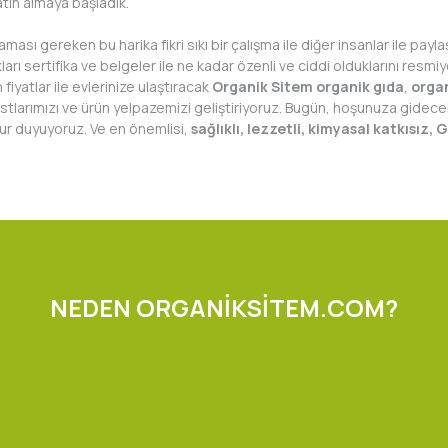
atın almaya başladık.
ması gereken bu harika fikri sıkı bir çalışma ile diğer insanlar ile pay
rı sertifika ve belgeler ile ne kadar özenli ve ciddi olduklarını resm
 fiyatlar ile evlerinize ulaştıracak
Organik Sitem
organik gıda
,
orga
ostlarımızı ve ürün yelpazemizi geliştiriyoruz. Bugün, hoşunuza gidec
urur duyuyoruz. Ve en önemlisi,
sağlıklı, lezzetli, kimyasal katkısız,
NEDEN ORGANİKSİTEM.COM?