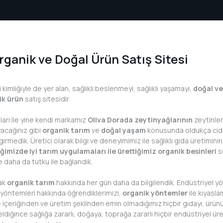
orada Kaya Koruğu 720 g
Granja Dorada Şevket-i Bostan 66
9 TL
rganik ve Doğal Ürün Satış Sitesi
299,99 TL
kimliğiyle de yer alan, sağlıklı beslenmeyi, sağlıklı yaşamayı,
doğal ve
ik ürün
satış sitesidir.
ları ile yine kendi markamız
Oliva Dorada zeytinyağlarının
zeytinler
yacağınız gibi
organik tarım
ve
doğal yaşam
konusunda oldukça cidd
rmedik. Üretici olarak bilgi ve deneyimimiz ile sağlıklı gıda üretiminin
iğimizde iyi tarım uygulamaları ile ürettiğimiz organik besinleri
se
ze daha da tutku ile bağlandık.
ak
organik tarım
hakkında her gün daha da bilgilendik. Endüstriyel yönt
yöntemleri hakkında öğrendiklerimizi,
organik yöntemler
ile kıyasl
bile içeriğinden ve üretim şeklinden emin olmadığımız hiçbir gıdayı, ürü
diğince sağlığa zararlı, doğaya, toprağa zararlı hiçbir endüstriyel ü