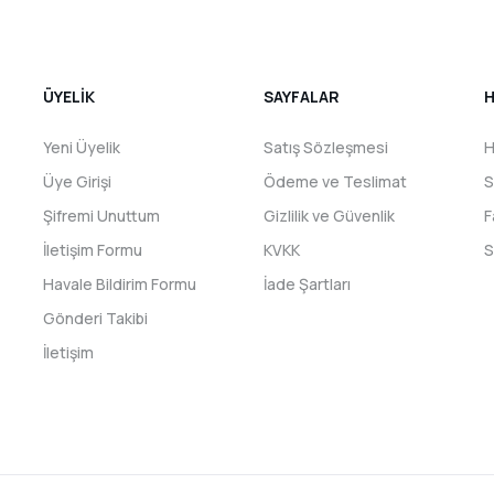
ÜYELİK
SAYFALAR
H
Yeni Üyelik
Satış Sözleşmesi
H
Üye Girişi
Ödeme ve Teslimat
S
Şifremi Unuttum
Gizlilik ve Güvenlik
F
İletişim Formu
KVKK
S
Havale Bildirim Formu
İade Şartları
Gönderi Takibi
İletişim