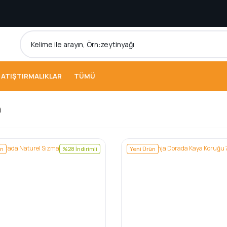
ATIŞTIRMALIKLAR
TÜMÜ
)
ün
%28 İndirimli
Yeni Ürün