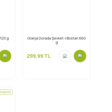
720 g
Granja Dorada Şevket-i Bostan 660
g
299,99 TL
İndirimli