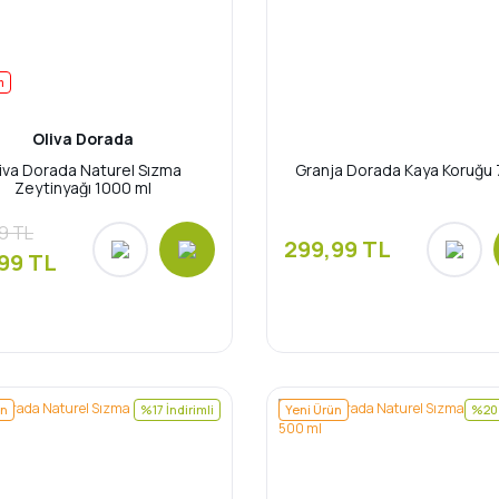
m
Oliva Dorada
iva Dorada Naturel Sızma
Granja Dorada Kaya Koruğu 
Zeytinyağı 1000 ml
9 TL
299,99 TL
99 TL
ün
%17 İndirimli
Yeni Ürün
%20 