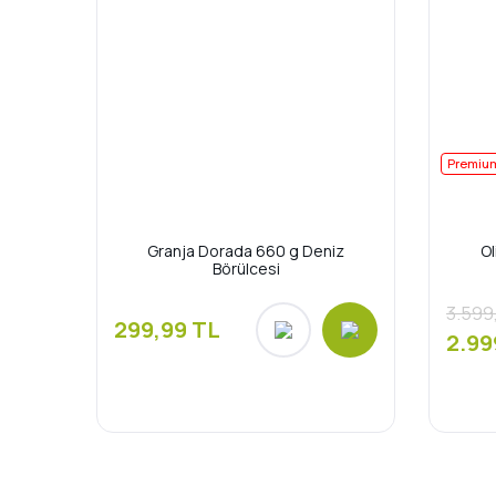
Premiu
Granja Dorada 660 g Deniz
Ol
Börülcesi
3.599
299,99 TL
2.99