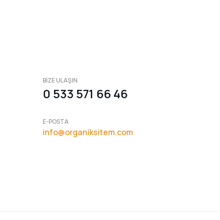
BİZE ULAŞIN
0 533 571 66 46
E-POSTA
info@organiksitem.com