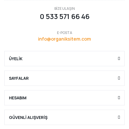
BİZE ULAŞIN
0 533 571 66 46
E-POSTA
info@organiksitem.com
ÜYELİK
SAYFALAR
HESABIM
GÜVENLİ ALIŞVERİŞ