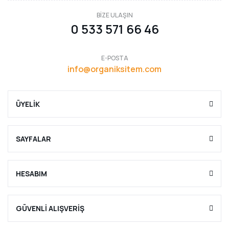
BİZE ULAŞIN
0 533 571 66 46
E-POSTA
info@organiksitem.com
ÜYELİK
SAYFALAR
HESABIM
GÜVENLİ ALIŞVERİŞ