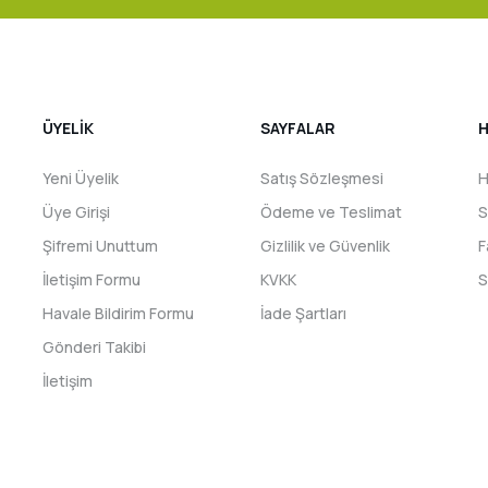
ÜYELİK
SAYFALAR
H
Yeni Üyelik
Satış Sözleşmesi
H
Üye Girişi
Ödeme ve Teslimat
S
Şifremi Unuttum
Gizlilik ve Güvenlik
F
İletişim Formu
KVKK
S
Havale Bildirim Formu
İade Şartları
Gönderi Takibi
İletişim