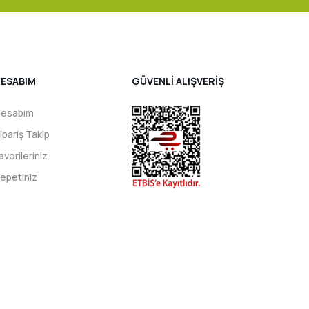
ESABIM
GÜVENLİ ALIŞVERİŞ
esabım
ipariş Takip
avorileriniz
epetiniz