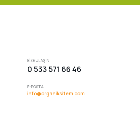
BİZE ULAŞIN
0 533 571 66 46
E-POSTA
info@organiksitem.com