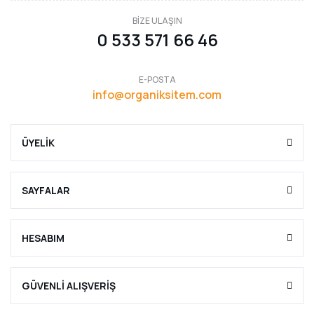
BİZE ULAŞIN
0 533 571 66 46
E-POSTA
info@organiksitem.com
ÜYELİK
SAYFALAR
HESABIM
GÜVENLİ ALIŞVERİŞ