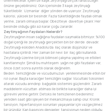
önermektedir. İçilen bir kaşık zeytinyağı birçok rahatsızlığın
önüne geçebilirsiniz. Gün içerisinde 3 kaşık zeytinyağı
tüketilebilir. Uzmanlar diğer yönden de uyarıyor. Zeytinyağı
kalorisi, yüksek bir besindir. Fazla tüketildiğinde faydalı olmak
yerine, zararlı olmaya başlar. Obeziteye davetiye çıkarır. Her
besinde olduğu gibi azı karar çoğu zarardır.
Zeytinyağının Faydaları Nelerdir?
Zeytinyağının insan sağlığına faydaları saymakla bitmiyor. %100
doğal içeriği ile zeytinyağı gerçekten bin bir derde devadır.
Zeytinyağı eskiden Anadolu’da ilaç olarak düşünülür ve
hastalara içirilirdi. Her zaman bir nevi bir ilaç gibi kullanıldı.
Zeytinyağı üzerine birçok bilimsel çalışma yapılmış ve etkileri
kanıtlanmıştır. Şimdi bu muhteşem yağın ne gibi faydaları var,
önce özet sonra ayrıntılı olarak değinelim.
Beden temizliğinde ve vücudumuzun yenilenmesinde etkin bir
rol oynar. Başta karaciğer temizliğini sağlar. Vücuttaki toksinleri
atarak vücudu arındırıp bağışıklık sistemini güçlendirir. Zararlı
maddelerin vücuttan atılması ile birlikte karaciğer daha iyi
görevini yerine getirir. Detoks ile temizlenen bedenimiz
yeniden saat gibi işleyen bir mekanizmaya sahip olur. Kronik
tansiyon, hipertansiyon sorunları yaşayanlar için vazgeçilmez
bir üründür. Kan basıncını dengeler, tansiyonun neden olduğu