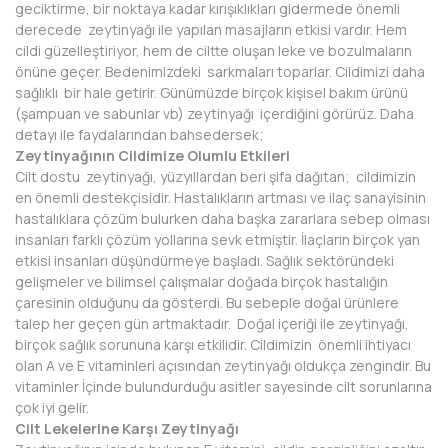
geciktirme, bir noktaya kadar kırışıklıkları gidermede önemli
derecede zeytinyağı ile yapılan masajların etkisi vardır. Hem
cildi güzelleştiriyor, hem de ciltte oluşan leke ve bozulmaların
önüne geçer. Bedenimizdeki sarkmaları toparlar. Cildimizi daha
sağlıklı bir hale getirir. Günümüzde birçok kişisel bakım ürünü
(şampuan ve sabunlar vb) zeytinyağı içerdiğini görürüz. Daha
detayı ile faydalarından bahsedersek;
Zeytinyağının Cildimize Olumlu Etkileri
Cilt dostu zeytinyağı, yüzyıllardan beri şifa dağıtan; cildimizin
en önemli destekçisidir. Hastalıkların artması ve ilaç sanayisinin
hastalıklara çözüm bulurken daha başka zararlara sebep olması
insanları farklı çözüm yollarına sevk etmiştir. İlaçların birçok yan
etkisi insanları düşündürmeye başladı. Sağlık sektöründeki
gelişmeler ve bilimsel çalışmalar doğada birçok hastalığın
çaresinin olduğunu da gösterdi. Bu sebeple doğal ürünlere
talep her geçen gün artmaktadır. Doğal içeriği ile zeytinyağı,
birçok sağlık sorununa karşı etkilidir. Cildimizin önemli ihtiyacı
olan A ve E vitaminleri açısından zeytinyağı oldukça zengindir. Bu
vitaminler İçinde bulundurduğu asitler sayesinde cilt sorunlarına
çok iyi gelir.
Cilt Lekelerine Karşı Zeytinyağı