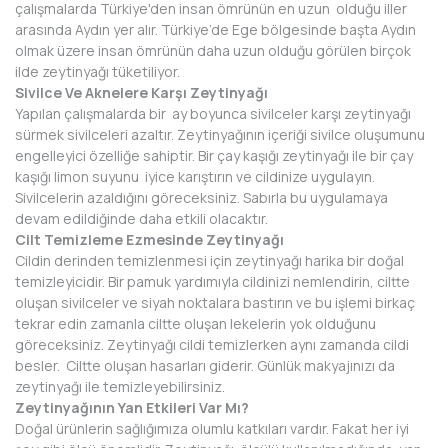
çalışmalarda Türkiye'den insan ömrünün en uzun olduğu iller
arasında Aydın yer alır. Türkiye’de Ege bölgesinde başta Aydın
olmak üzere insan ömrünün daha uzun olduğu görülen birçok
ilde zeytinyağı tüketiliyor.
Sivilce Ve Aknelere Karşı Zeytinyağı
Yapılan çalışmalarda bir ay boyunca sivilceler karşı zeytinyağı
sürmek sivilceleri azaltır. Zeytinyağının içeriği sivilce oluşumunu
engelleyici özelliğe sahiptir. Bir çay kaşığı zeytinyağı ile bir çay
kaşığı limon suyunu iyice karıştırın ve cildinize uygulayın.
Sivilcelerin azaldığını göreceksiniz. Sabırla bu uygulamaya
devam edildiğinde daha etkili olacaktır.
Cilt Temizleme Ezmesinde Zeytinyağı
Cildin derinden temizlenmesi için zeytinyağı harika bir doğal
temizleyicidir. Bir pamuk yardımıyla cildinizi nemlendirin, ciltte
oluşan sivilceler ve siyah noktalara bastırın ve bu işlemi birkaç
tekrar edin zamanla ciltte oluşan lekelerin yok olduğunu
göreceksiniz. Zeytinyağı cildi temizlerken aynı zamanda cildi
besler. Ciltte oluşan hasarları giderir. Günlük makyajınızı da
zeytinyağı ile temizleyebilirsiniz.
Zeytinyağının Yan Etkileri Var Mı?
Doğal ürünlerin sağlığımıza olumlu katkıları vardır. Fakat her iyi