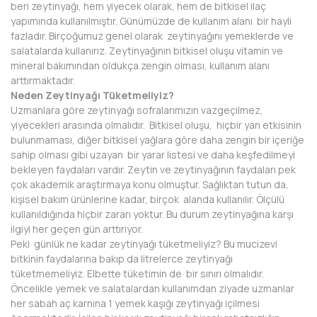
beri zeytinyağı, hem yiyecek olarak, hem de bitkisel ilaç
yapımında kullanılmıştır. Günümüzde de kullanım alanı bir hayli
fazladır. Birçoğumuz genel olarak zeytinyağını yemeklerde ve
salatalarda kullanırız. Zeytinyağının bitkisel oluşu vitamin ve
mineral bakımından oldukça zengin olması, kullanım alanı
arttırmaktadır.
Neden Zeytinyağı Tüketmeliyiz?
Uzmanlara göre zeytinyağı sofralarımızın vazgeçilmez,
yiyecekleri arasında olmalıdır. Bitkisel oluşu, hiçbir yan etkisinin
bulunmaması, diğer bitkisel yağlara göre daha zengin bir içeriğe
sahip olması gibi uzayan bir yarar listesi ve daha keşfedilmeyi
bekleyen faydaları vardır. Zeytin ve zeytinyağının faydaları pek
çok akademik araştırmaya konu olmuştur. Sağlıktan tutun da,
kişisel bakım ürünlerine kadar, birçok alanda kullanılır. Ölçülü
kullanıldığında hiçbir zararı yoktur. Bu durum zeytinyağına karşı
ilgiyi her geçen gün arttırıyor.
Peki günlük ne kadar zeytinyağı tüketmeliyiz? Bu mucizevi
bitkinin faydalarına bakıp da litrelerce zeytinyağı
tüketmemeliyiz. Elbette tüketimin de bir sınırı olmalıdır.
Öncelikle yemek ve salatalardan kullanımdan ziyade uzmanlar
her sabah aç karnına 1 yemek kaşığı zeytinyağı içilmesi