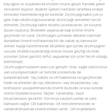
baş ağrısı ve oluşabilecek krizlerin önüne geçer. Kandaki şeker
seviyesini düşürür, diyabet (şeker) hastaları rahatlıkla endişe
etmeden tüketebileceği bir besindir. Zeytinyağı kalbe çok iyi
gelir. Kalp rahatsızlığı bulunanlar zeytinyağlı yemekleri tercih
etmelidir. Zeytinyağı kalbin etrafını çevreleyerek, bir koruma
duvarı oluşturur. Böylelikle yaşanacak kalp krizinin önüne
geçmede rol oynar. Zeytinyağını uzmanlar dikkatle üzerinde
durdukları önemli noktalarında biri de sabah aç karnına bir
yemek kaşığı tüketilmesidir. Böylelikle gün içinde zeytinyağının
vücuda zindelik kazandırdığı stresin önüne geçtiği ve mide
sorunları (ülser,gastirit,reflü) yaşayanlar için iyi bir tercih olduğu
belirtilmiştir.
Zeytinyağının kullanım alanı çok geniştir. Gıda, sağlık sektörünün
yanı sıra kişisel bakım ve temizlik ürünlerinde de
kullanılmaktadır. Saç bakımı ve cilt bakımında vazgeçilmezdir.
Kadın ve erkekler de saç dökülmesi, saç beyazlaması, saç
kırılmasının yavaşlatılmasında önemli düzeyde ve kısa sürede
olumlu faydaları bulunur. Saçları canlandırıp, saçın
beyazlamasını geciktirir. Gün boyu saçların parlak ve canlı
kalmasını sağlar. Cilt bakımında, cilt temizlenmesinde ve
canlandırılmasında önemli etkileri vardır. Cilt kırışıklıklarını