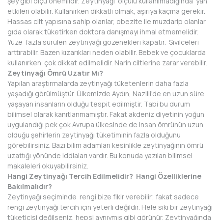
şey gibi ölçü önemlidir. Zeytinyağı ölçülü kullanılmadığında yan
etkileri olabilir. Kullanırken dikkatli olmak, aşırıya kaçma gerekir.
Hassas cilt yapısına sahip olanlar, obezite ile muzdarip olanlar
gıda olarak tüketirken doktora danışmayı ihmal etmemelidir.
Yüze fazla sürülen zeytinyağı gözenekleri kapatır. Sivilceleri
arttırabilir. Bazen kızarıkları neden olabilir. Bebek ve çocuklarda
kullanırken çok dikkat edilmelidir. Narin ciltlerine zarar verebilir.
Zeytinyağı Ömrü Uzatır Mı?
Yapılan araştırmalarda zeytinyağı tüketenlerin daha fazla
yaşadığı görülmüştür. Ülkemizde Aydın, Nazilli'de en uzun süre
yaşayan insanların olduğu tespit edilmiştir. Tabi bu durum
bilimsel olarak kanıtlanmamıştır. Fakat akdeniz diyetinin yoğun
uygulandığı pek çok Avrupa ülkesinde de insan ömrünün uzun
olduğu şehirlerin zeytinyağı tüketiminin fazla olduğunu
görebilirsiniz. Bazı bilim adamları kesinlikle zeytinyağının ömrü
uzattığı yönünde iddiaları vardır. Bu konuda yazılan bilimsel
makaleleri okuyabilirsiniz.
Hangi Zeytinyağı Tercih Edilmelidir? Hangi Özelliklerine
Bakılmalıdır?
Zeytinyağı seçiminde rengi bize fikir verebilir; fakat sadece
rengi zeytinyağı tercih için yeterli değildir. Hele sıkı bir zeytinyağı
tüketicisi değilseniz, hepsi aynıymış gibi görünür. Zeytinyağında