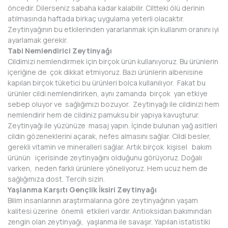
öncedir. Dilerseniz sabaha kadar kalabilir. Ciltteki ölü derinin
atılmasında haftada birkaç uygulama yeterli olacaktır.
Zeytinyağının bu etkilerinden yararlanmak için kullanım oranını iyi
ayarlamak gerekir.
Tabi Nemlendirici Zeytinyağı
Cildimizi nemlendirmek için birçok ürün kullanıyoruz. Bu ürünlerin
içeriğine de çok dikkat etmiyoruz. Bazı ürünlerin albenisine
kapılan birçok tüketici bu ürünleri bolca kullanılıyor. Fakat bu
ürünler cildi nemlendirirken, aynı zamanda birçok yan etkiye
sebep oluyor ve sağlığımızı bozuyor. Zeytinyağı ile cildinizi hem
nemlendirir hem de cildiniz pamuksu bir yapıya kavuşturur.
Zeytinyağı ile yüzünüze masaj yapın. İçinde bulunan yağ asitleri
cildin gözeneklerini açarak, nefes almasını sağlar. Cildi besler,
gerekli vitamin ve mineralleri sağlar. Artık birçok kişisel bakım
ürünün içerisinde zeytinyağını olduğunu görüyoruz. Doğalı
varken, neden farklı ürünlere yöneliyoruz. Hem ucuz hem de
sağlığımıza dost. Tercih sizin.
Yaşlanma Karşıtı Gençlik İksiri Zeytinyağı
Bilim insanlarının araştırmalarına göre zeytinyağının yaşam
kalitesi üzerine önemli etkileri vardır. Antioksidan bakımından
zengin olan zeytinyağı, yaşlanma ile savaşır. Yapılan istatistiki