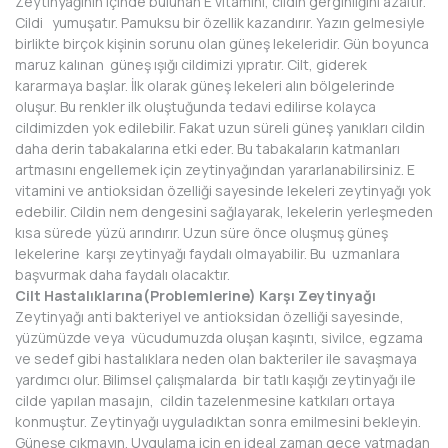
Zeytinyağının içinde bulunan E vitamini, cildin gerginliğini azaltır.
Cildi yumuşatır. Pamuksu bir özellik kazandırır. Yazın gelmesiyle
birlikte birçok kişinin sorunu olan güneş lekeleridir. Gün boyunca
maruz kalınan güneş ışığı cildimizi yıpratır. Cilt, giderek
kararmaya başlar. İlk olarak güneş lekeleri alın bölgelerinde
oluşur. Bu renkler ilk oluştuğunda tedavi edilirse kolayca
cildimizden yok edilebilir. Fakat uzun süreli güneş yanıkları cildin
daha derin tabakalarına etki eder. Bu tabakaların katmanları
artmasını engellemek için zeytinyağından yararlanabilirsiniz. E
vitamini ve antioksidan özelliği sayesinde lekeleri zeytinyağı yok
edebilir. Cildin nem dengesini sağlayarak, lekelerin yerleşmeden
kısa sürede yüzü arındırır. Uzun süre önce oluşmuş güneş
lekelerine karşı zeytinyağı faydalı olmayabilir. Bu uzmanlara
başvurmak daha faydalı olacaktır.
Cilt Hastalıklarına(Problemlerine) Karşı Zeytinyağı
Zeytinyağı anti bakteriyel ve antioksidan özelliği sayesinde,
yüzümüzde veya vücudumuzda oluşan kaşıntı, sivilce, egzama
ve sedef gibi hastalıklara neden olan bakteriler ile savaşmaya
yardımcı olur. Bilimsel çalışmalarda bir tatlı kaşığı zeytinyağı ile
cilde yapılan masajın, cildin tazelenmesine katkıları ortaya
konmuştur. Zeytinyağı uyguladıktan sonra emilmesini bekleyin.
Güneşe çıkmayın. Uygulama için en ideal zaman gece yatmadan